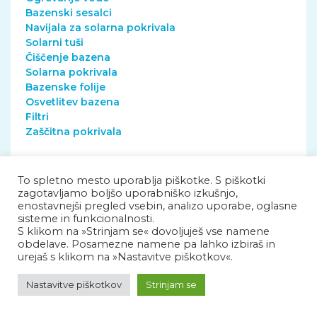
Bazenski sesalci
Navijala za solarna pokrivala
Solarni tuši
Čiščenje bazena
Solarna pokrivala
Bazenske folije
Osvetlitev bazena
Filtri
Zaščitna pokrivala
To spletno mesto uporablja piškotke. S piškotki
zagotavljamo boljšo uporabniško izkušnjo,
FILTER
enostavnejši pregled vsebin, analizo uporabe, oglasne
sisteme in funkcionalnosti.
S klikom na »Strinjam se« dovoljuješ vse namene
obdelave. Posamezne namene pa lahko izbiraš in
urejaš s klikom na »Nastavitve piškotkov«.
Nastavitve piškotkov
Strinjam se